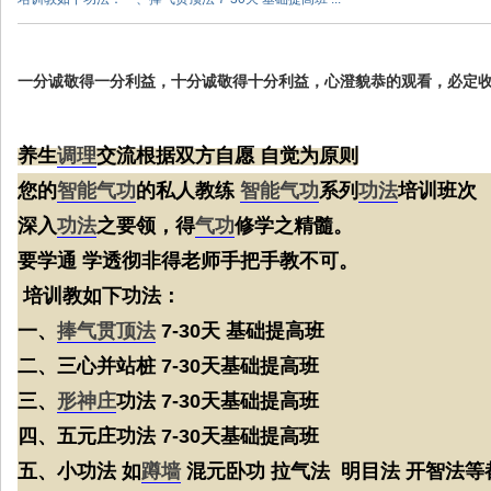
一分诚敬得一分利益，十分诚敬得十分利益，心澄貌恭的观看，必定
养生
调理
交流根据双方自愿 自觉为原则
您的
智能
气功
的私人教练
智能气功
系列
功法
培训班次
深入
功法
之要领，得
气功
修学之精髓。
要学通 学透彻非得老师手把手教不可。
培训教如下功法：
一、
捧气贯顶法
7-30天 基础提高班
二、三心并站桩 7-30天基础提高班
三、
形神庄
功法 7-30天基础提高班
四、五元庄功法 7-30天基础提高班
五、小功法 如
蹲墙
混元卧功 拉气法 明目法 开智法