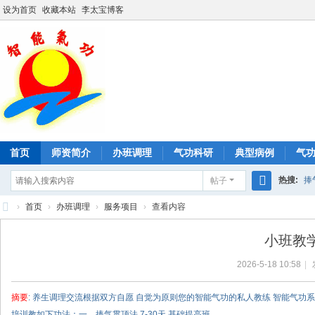
设为首页
收藏本站
李太宝博客
首页
师资简介
办班调理
气功科研
典型病例
气
热搜:
捧
帖子
搜
›
首页
›
办班调理
›
服务项目
›
查看内容
形神桩口
索
智
小班教学
能
2026-5-18 10:58
|
气
功
摘要
: 养生调理交流根据双方自愿 自觉为原则您的智能气功的私人教练 智能气
培训教如下功法：一、捧气贯顶法 7-30天 基础提高班 ...