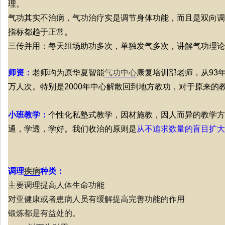
理。
气功其实不治病，
气功
治疗实是调节身体功能，而且是双向调
指标都趋于正常。
三传并用：每天组场助功多次，单独发气多次，讲解气功理论
师资：
老师均为原华夏智能
气功中心
康复培训部老师，从93
万人次。特别是2000年中心解散回到地方教功，对于原来的
小班教学：
个性化私塾式教学，因材施教，因人而异的教学方
通，学透，学好。我们收治的原则是
从不追求数量的盲目扩大
调理
疾病
种类：
主要调理
提高人体生命功能
对亚健康或者患病人员有缓解提高完善功能的作用
锻炼都是有益处的。