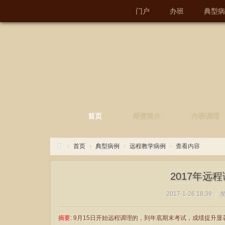
门户
办班
典型病
智能圈
首页
师资简介
办班调理
›
首页
›
典型病例
›
远程教学病例
›
查看内容
智
2017年远
能
气
2017-1-26 18:39
|
发
功
摘要
: 9月15日开始远程调理的，到年底期末考试，成绩提升显